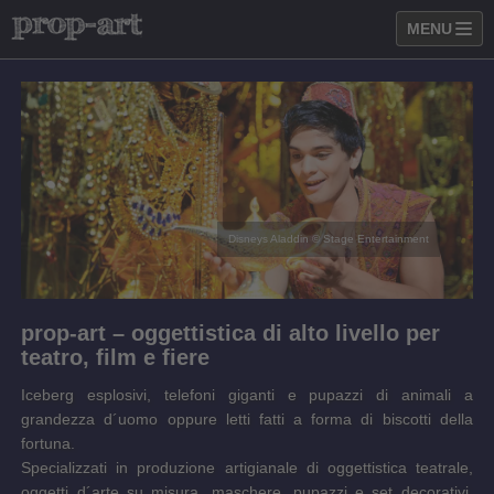
MENU
Disneys Aladdin © Stage Entertainment
prop-art – oggettistica di alto livello per
teatro, film e fiere
Iceberg esplosivi, telefoni giganti e pupazzi di animali a
grandezza d´uomo oppure letti fatti a forma di biscotti della
fortuna.
Specializzati in produzione artigianale di oggettistica teatrale,
oggetti d´arte su misura, maschere, pupazzi e set decorativi,