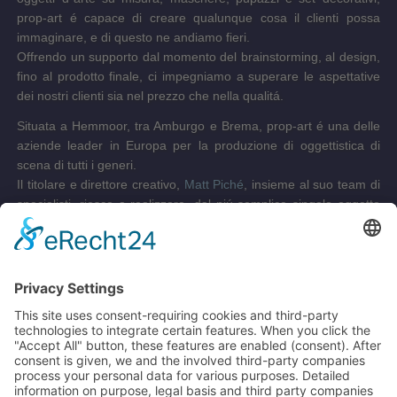
prop-art é capace di creare qualunque cosa il clienti possa
immaginare, e di questo ne andiamo fieri.
Offrendo un supporto dal momento del brainstorming, al design,
fino al prodotto finale, ci impegniamo a superare le aspettative
dei nostri clienti sia nel prezzo che nella qualitá.
Situata a Hemmoor, tra Amburgo e Brema, prop-art é una delle
aziende leader in Europa per la produzione di oggettistica di
scena di tutti i generi.
Il titolare e direttore creativo,
Matt Piché
, insieme al suo team di
specialisti, riesce a realizzare, dal piú semplice singolo oggetto
fino ad un completo set scenografico per produzioni teatrali e
musical di grande importanza.