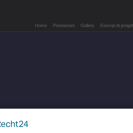
Salta
Home
Prestazioni
Gallery
Esempi di proget
la
navigazione